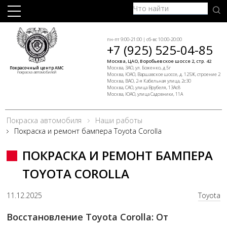
пн-пт 9:00-21:00 | сб-вс 10:00-20:00
+7 (925) 525-04-85
Москва, ЦАО, Воробьевское шоссе 2, стр. 42
Москва, ЗАО, ул. Боженко, д.5г
Покрасочный центр АМС
покраска автомобилей
Москва, ЮАО, Варшавское шоссе, д. 125Ж, строение 2
Москва, ВАО, 2-я Кабельная улица, 2с30
Москва, САО, улица Врубеля, 13Ас8
Москва, ЮАО, улица Садовники, 11А
Покраска автомобиля
Наши работы
Покраска и ремонт бампера Toyota Corolla
ПОКРАСКА И РЕМОНТ БАМПЕРА
TOYOTA COROLLA
11.12.2025
Toyota
Восстановление Toyota Corolla: От