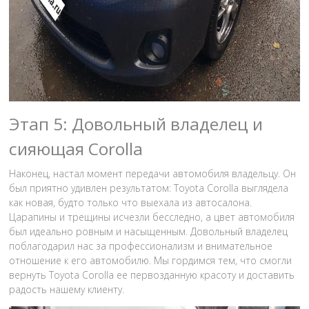
Этап 5: Довольный владелец и
сияющая Corolla
Наконец, настал момент передачи автомобиля владельцу. Он
был приятно удивлен результатом: Toyota Corolla выглядела
как новая, будто только что выехала из автосалона.
Царапины и трещины исчезли бесследно, а цвет автомобиля
был идеально ровным и насыщенным. Довольный владелец
поблагодарил нас за профессионализм и внимательное
отношение к его автомобилю. Мы гордимся тем, что смогли
вернуть Toyota Corolla ее первозданную красоту и доставить
радость нашему клиенту.