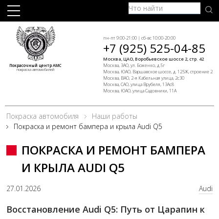
пн-пт 9:00-21:00 | сб-вс 10:00-20:00
+7 (925) 525-04-85
Москва, ЦАО, Воробьевское шоссе 2, стр. 42
Москва, ЗАО, ул. Боженко, д.5г
Покрасочный центр АМС
покраска автомобилей
Москва, ЮАО, Варшавское шоссе, д. 125Ж, строение 2
Москва, ВАО, 2-я Кабельная улица, 2с30
Москва, САО, улица Врубеля, 13Ас8
Москва, ЮАО, улица Садовники, 11А
Покраска автомобиля
Наши работы
Покраска и ремонт бампера и крыла Audi Q5
ПОКРАСКА И РЕМОНТ БАМПЕРА
И КРЫЛА AUDI Q5
27.01.2026
Audi
Восстановление Audi Q5: Путь от Царапин к