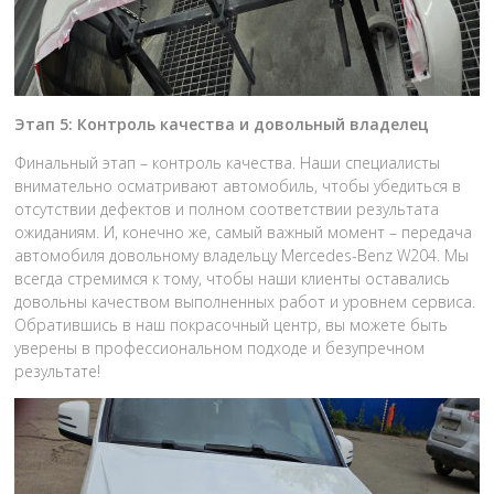
Этап 5: Контроль качества и довольный владелец
Финальный этап – контроль качества. Наши специалисты
внимательно осматривают автомобиль, чтобы убедиться в
отсутствии дефектов и полном соответствии результата
ожиданиям. И, конечно же, самый важный момент – передача
автомобиля довольному владельцу Mercedes-Benz W204. Мы
всегда стремимся к тому, чтобы наши клиенты оставались
довольны качеством выполненных работ и уровнем сервиса.
Обратившись в наш покрасочный центр, вы можете быть
уверены в профессиональном подходе и безупречном
результате!