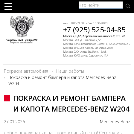
пн-пт 9:00-21:00 | сб-вс 10:00-20:00
+7 (925) 525-04-85
Москва, ЦАО, Воробьевское шоссе 2, стр. 42
Москва, ЗАО, ул. Боженко, д.5г
Покрасочный центр АМС
покраска автомобилей
Москва, ЮАО, Варшавское шоссе, д. 125Ж, строение 2
Москва, ВАО, 2-я Кабельная улица, 2с30
Москва, САО, улица Врубеля, 13Ас8
Москва, ЮАО, улица Садовники, 11А
Покраска автомобиля
Наши работы
Покраска и ремонт бампера и капота Mercedes-Benz
W204
ПОКРАСКА И РЕМОНТ БАМПЕРА
И КАПОТА MERCEDES-BENZ W204
27.01.2026
Mercedes-Benz
Добро пожаловать в наш покрасочный центр! Сегодня мы