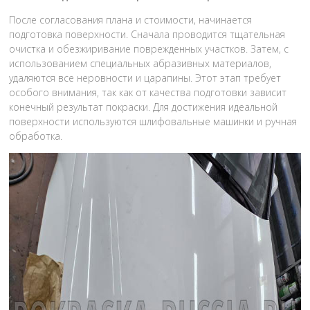
После согласования плана и стоимости, начинается
подготовка поверхности. Сначала проводится тщательная
очистка и обезжиривание поврежденных участков. Затем, с
использованием специальных абразивных материалов,
удаляются все неровности и царапины. Этот этап требует
особого внимания, так как от качества подготовки зависит
конечный результат покраски. Для достижения идеальной
поверхности используются шлифовальные машинки и ручная
обработка.