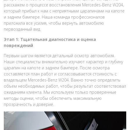
расскажем о процессе восстановления Mercedes-Benz W204,
который прибыл к нам с неприятными царапинами на капоте
и заднем бампере. Наша команда профессионалов
приложила все усилия, чтобы вернуть автомобилю
первозданный вид.
Этап 1: Тщательная диагностика и оценка
повреждений
Первым шагом является детальный осмотр автомобиля.
Наши специалисты внимательно изучают характер и глубину
царапин на капоте и заднем бампере. После осмотра
составляется план работ и согласовывается стоимость с
владельцем Mercedes-Benz W204. Важно точно определить
объем необходимых работ, чтобы результат соответствовал
ожиданиям клиента. Мы используем только проверенные
методы оценки, чтобы обеспечить максимальную
прозрачность и доверие.