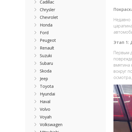
Cadillac
Покраск
Chrysler
Chevrolet
Недавно 
Honda
царапина
автомоби
Ford
Peugeot
Этап 1:
Renault
Первым д
Suzuki
поврежде
Subaru
вмятина 
Skoda
вокруг п
осмотра,
Jeep
Toyota
Hyundai
Haval
Volvo
Voyah
Volkswagen