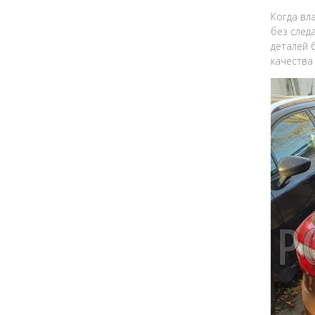
Когда вл
без след
деталей 
качества 