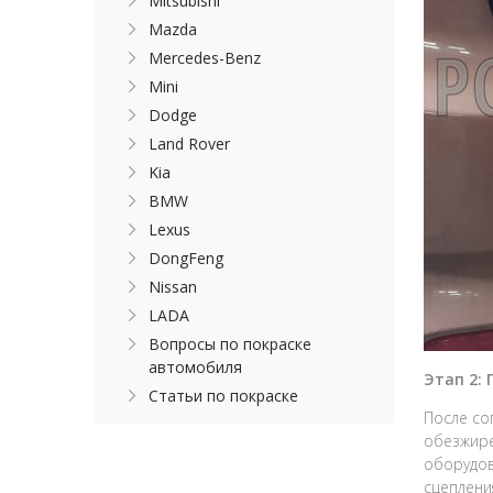
Mitsubishi
Mazda
Mercedes-Benz
Mini
Dodge
Land Rover
Kia
BMW
Lexus
DongFeng
Nissan
LADA
Вопросы по покраске
автомобиля
Этап 2:
Статьи по покраске
После со
обезжире
оборудов
сцеплени