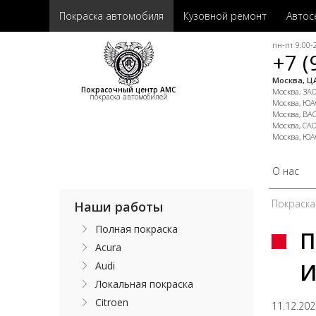
Покраска автомобиля
Кузовной ремонт
Автос
пн-пт 9:00-2
+7 (
Москва, ЦА
Покрасочный центр АМС
Москва, ЗАО,
покраска автомобилей
Москва, ЮАО
Москва, ВАО
Москва, САО
Москва, ЮА
О нас
Покраска
Наши работы
Полная покраска
П
Acura
И
Audi
Локальная покраска
Citroen
11.12.20