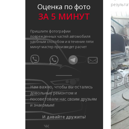
Оценка по фото
результа
ЗА 5 МИНУТ
Пришлите фотографии
поврежденных частей автомобиля
удобным способом и в течение пяти
минут мастер произведет расчет
Нам важно, чтобы вы остались
довольные ремонтом и
посоветовали нас своим друзьям
и знакомым!
И давайте дружить!