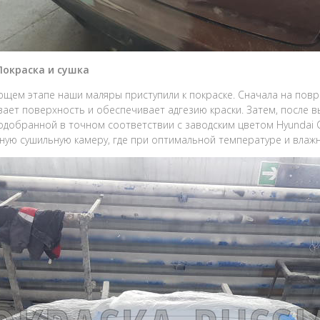
Покраска и сушка
ющем этапе наши маляры приступили к покраске. Сначала на повр
ает поверхность и обеспечивает адгезию краски. Затем, после в
подобранной в точном соответствии с заводским цветом Hyundai 
ную сушильную камеру, где при оптимальной температуре и влажн