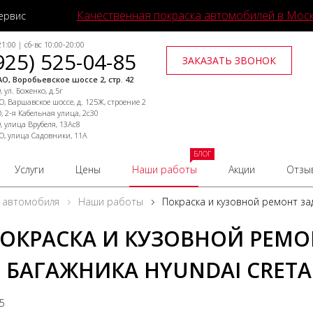
Качественная покраска автомобилей в Мос
ервис
1:00 | сб-вс 10:00-20:00
925) 525-04-85
ЗАКАЗАТЬ ЗВОНОК
О, Воробьевское шоссе 2, стр. 42
 ул. Боженко, д.5г
, Варшавское шоссе, д. 125Ж, строение 2
, 2-я Кабельная улица, 2с30
, улица Врубеля, 13Ас8
О, улица Садовники, 11А
БЛОГ
Услуги
Цены
Наши работы
Акции
Отзы
 автомобиля
Наши работы
Покраска и кузовной ремонт за
ОКРАСКА И КУЗОВНОЙ РЕМО
 БАГАЖНИКА HYUNDAI CRETA
25