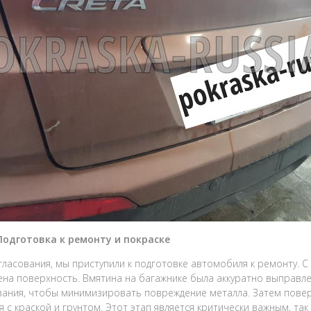
 Подготовка к ремонту и покраске
гласования, мы приступили к подготовке автомобиля к ремонту. С
на поверхность. Вмятина на багажнике была аккуратно выправл
ания, чтобы минимизировать повреждение металла. Затем повер
я с краской и грунтом. Этот этап является критически важным, так