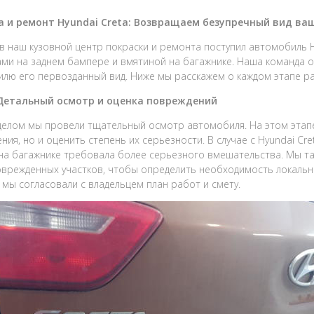
а и ремонт Hyundai Creta: Возвращаем безупречный вид в
в наш кузовной центр покраски и ремонта поступил автомобиль 
ми на заднем бампере и вмятиной на багажнике. Наша команда о
лю его первозданный вид. Ниже мы расскажем о каждом этапе р
 Детальный осмотр и оценка повреждений
елом мы провели тщательный осмотр автомобиля. На этом этапе
ния, но и оценить степень их серьезности. В случае с Hyundai Cr
на багажнике требовала более серьезного вмешательства. Мы т
оврежденных участков, чтобы определить необходимость локально
 мы согласовали с владельцем план работ и смету.