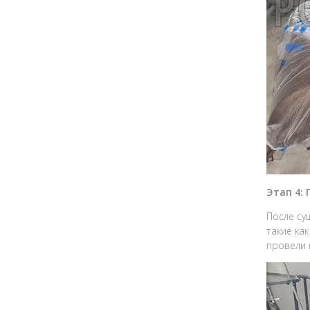
Этап 4:
После су
такие ка
провели 