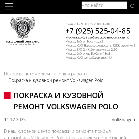
пн-пт 9:00-21:00 | сб-вс 10:00-20:00
+7 (925) 525-04-85
Москва, ЦАО, Воробьевское шоссе 2, стр. 42
Москва, ЗАО, ул. Боженко, д.5г
Покрасочный центр АМС
покраска автомобилей
Москва, ЮАО, Варшавское шоссе, д. 125Ж, строение 2
Москва, ВАО, 2-я Кабельная улица, 2с30
Москва, САО, улица Врубеля, 13Ас8
Москва, ЮАО, улица Садовники, 11А
Покраска автомобиля
Наши работы
Покраска и кузовной ремонт Volkswagen Polo
ПОКРАСКА И КУЗОВНОЙ
РЕМОНТ VOLKSWAGEN POLO
11.12.2025
Volkswagen
В наш кузовной центр покраски и ремонта прибыл
автомобиль Volkswagen Polo с целым рядом повреждений,