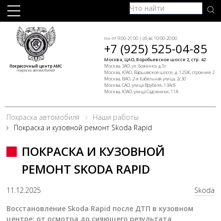
пн-пт 9:00-21:00 | сб-вс 10:00-20:00
+7 (925) 525-04-85
Москва, ЦАО, Воробьевское шоссе 2, стр. 42
Москва, ЗАО, ул. Боженко, д.5г
Покрасочный центр АМС
покраска автомобилей
Москва, ЮАО, Варшавское шоссе, д. 125Ж, строение 2
Москва, ВАО, 2-я Кабельная улица, 2с30
Москва, САО, улица Врубеля, 13Ас8
Москва, ЮАО, улица Садовники, 11А
Покраска автомобиля
Наши работы
Покраска и кузовной ремонт Skoda Rapid
ПОКРАСКА И КУЗОВНОЙ
РЕМОНТ SKODA RAPID
11.12.2025
Skoda
Восстановление Skoda Rapid после ДТП в кузовном
центре: от осмотра до сияющего результата