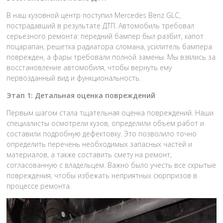
В наш кузовной центр поступил Mercedes Benz GLC,
пострадавший в результате ДТП. Автомобиль требовал
серьезного ремонта: передний бампер был разбит, капот
поцарапан, решетка радиатора сломана, усилитель бампера
поврежден, а фары требовали полной замены. Мы взялись за
восстановление автомобиля, чтобы вернуть ему
первозданный вид и функциональность.
Этап 1: Детальная оценка повреждений
Первым шагом стала тщательная оценка повреждений. Наши
специалисты осмотрели кузов, определили объем работ и
составили подробную дефектовку. Это позволило точно
определить перечень необходимых запасных частей и
материалов, а также составить смету на ремонт,
согласованную с владельцем. Важно было учесть все скрытые
повреждения, чтобы избежать неприятных сюрпризов в
процессе ремонта.