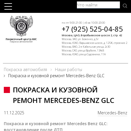
пн-пт 9:00-21:00 | сб-вс 10:00-20:00
+7 (925) 525-04-85
Москва, ЦАО, Воробьевское шоссе 2, стр. 42
Москва, ЗАО, ул. Боженко, д.5г
Покрасочный центр АМС
покраска автомобилей
Москва, ЮАО, Варшавское шоссе, д. 125Ж, строение 2
Москва, ВАО, 2-я Кабельная улица, 2с30
Москва, САО, улица Врубеля, 13Ас8
Москва, ЮАО, улица Садовники, 11А
Покраска автомобиля
Наши работы
Покраска и кузовной ремонт Mercedes-Benz GLC
ПОКРАСКА И КУЗОВНОЙ
РЕМОНТ MERCEDES-BENZ GLC
11.12.2025
Mercedes-Benz
Покраска и кузовной ремонт Mercedes Benz GLC:
восстановление после ДТП