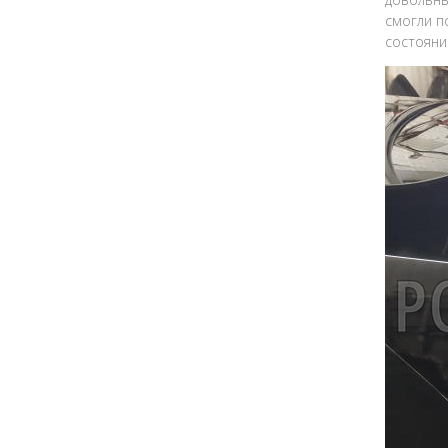
смогли п
состояни