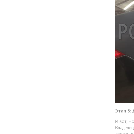
Этап 5:
И вот, H
Владелец
довольны