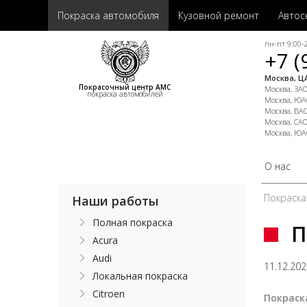
Покраска автомобиля
Кузовной ремонт
Автос
пн-пт 9:00-2
+7 (
Москва, ЦА
Покрасочный центр АМС
Москва, ЗАО,
покраска автомобилей
Москва, ЮАО
Москва, ВАО
Москва, САО
Москва, ЮА
О нас
Покраска
Наши работы
Полная покраска
П
Acura
Audi
11.12.20
Локальная покраска
Citroen
Покраск