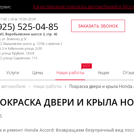
Качественная покраска автомобилей в Мос
ервис
1:00 | сб-вс 10:00-20:00
925) 525-04-85
ЗАКАЗАТЬ ЗВОНОК
О, Воробьевское шоссе 2, стр. 42
 ул. Боженко, д.5г
, Варшавское шоссе, д. 125Ж, строение 2
, 2-я Кабельная улица, 2с30
, улица Врубеля, 13Ас8
О, улица Садовники, 11А
БЛОГ
Услуги
Цены
Наши работы
Акции
Отзы
 автомобиля
Наши работы
Покраска двери и крыла Honda 
ОКРАСКА ДВЕРИ И КРЫЛА H
25
а и ремонт Honda Accord: Возвращаем безупречный вид пос