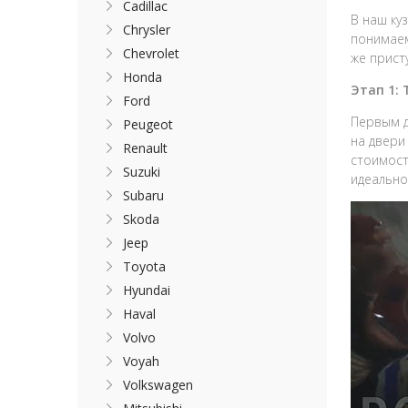
Cadillac
В наш ку
Chrysler
понимаем
Chevrolet
же прист
Honda
Этап 1:
Ford
Первым д
Peugeot
на двери
Renault
стоимост
Suzuki
идеально
Subaru
Skoda
Jeep
Toyota
Hyundai
Haval
Volvo
Voyah
Volkswagen