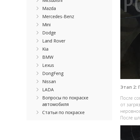
Mitsubishi
Mazda
Mercedes-Benz
Mini
Dodge
Land Rover
Kia
BMW
Lexus
DongFeng
Nissan
Этап 2:
LADA
Вопросы по покраске
После со
автомобиля
от загря
неровнос
Статьи по покраске
После шл