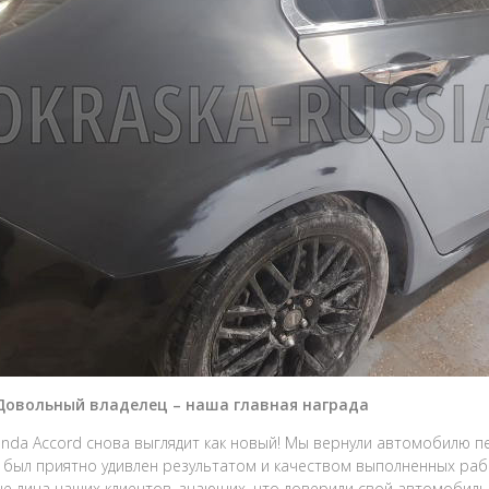
 Довольный владелец – наша главная награда
onda Accord снова выглядит как новый! Мы вернули автомобилю п
 был приятно удивлен результатом и качеством выполненных рабо
е лица наших клиентов, знающих, что доверили свой автомобил