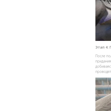
Этап 4:
После по
придания
добиваяс
проводят