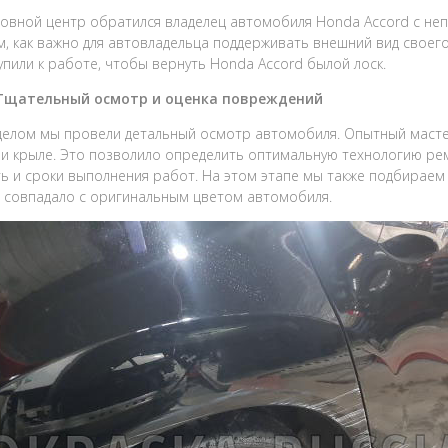
зовной центр обратился владелец автомобиля Honda Accord с не
, как важно для автовладельца поддерживать внешний вид своего
упили к работе, чтобы вернуть Honda Accord былой лоск.
 Тщательный осмотр и оценка повреждений
елом мы провели детальный осмотр автомобиля. Опытный мастер
 и крыле. Это позволило определить оптимальную технологию рем
ь и сроки выполнения работ. На этом этапе мы также подбираем
 совпадало с оригинальным цветом автомобиля.