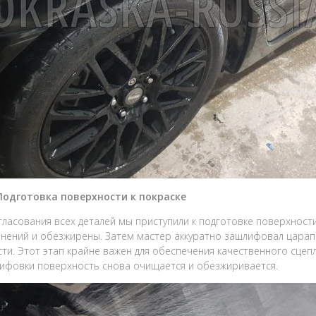
 Подготовка поверхности к покраске
гласования всех деталей мы приступили к подготовке поверхнос
знений и обезжирены. Затем мастер аккуратно зашлифовал царап
ти. Этот этап крайне важен для обеспечения качественного сцеп
ифовки поверхность снова очищается и обезжиривается.