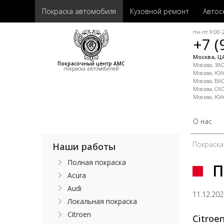
Покраска автомобиля
Кузовной ремонт
Автос
пн-пт 9:00-2
+7 (
Москва, ЦА
Покрасочный центр АМС
Москва, ЗАО,
покраска автомобилей
Москва, ЮАО
Москва, ВАО
Москва, САО
Москва, ЮА
О нас
Покраска
Наши работы
Полная покраска
П
Acura
Audi
11.12.20
Локальная покраска
Citroen
Citroe