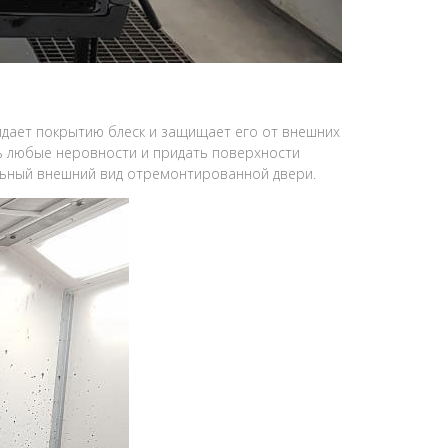
идает покрытию блеск и защищает его от внешних
ть любые неровности и придать поверхности
ельный внешний вид отремонтированной двери.