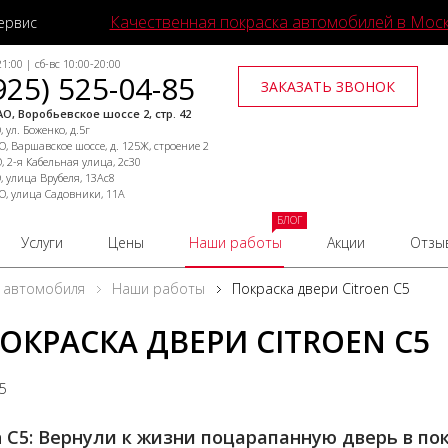
Качественная покраска автомобилей в Мос
ервис
1:00 | сб-вс 10:00-20:00
925) 525-04-85
ЗАКАЗАТЬ ЗВОНОК
О, Воробьевское шоссе 2, стр. 42
 ул. Боженко, д.5г
, Варшавское шоссе, д. 125Ж, строение 2
, 2-я Кабельная улица, 2с30
, улица Врубеля, 13Ас8
О, улица Садовники, 11А
БЛОГ
Услуги
Цены
Наши работы
Акции
Отзы
 автомобиля
Наши работы
Покраска двери Citroen C5
ОКРАСКА ДВЕРИ CITROEN C5
25
n C5: Вернули к жизни поцарапанную дверь в п