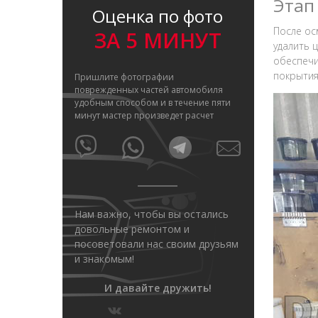
Этап
Оценка по фото
После ос
ЗА 5 МИНУТ
удалить 
обеспечи
покрытия
Пришлите фотографии
поврежденных частей автомобиля
удобным способом и в течение пяти
минут мастер произведет расчет
Нам важно, чтобы вы остались
довольные ремонтом и
посоветовали нас своим друзьям
и знакомым!
И давайте дружить!