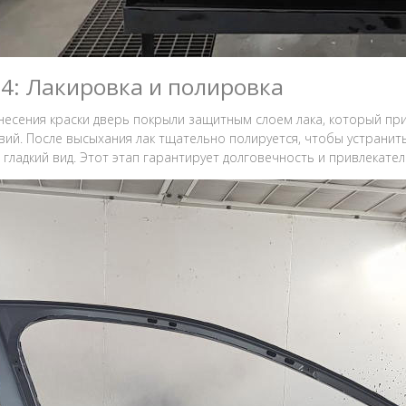
 4: Лакировка и полировка
несения краски дверь покрыли защитным слоем лака, который пр
вий. После высыхания лак тщательно полируется, чтобы устрани
 гладкий вид. Этот этап гарантирует долговечность и привлекат