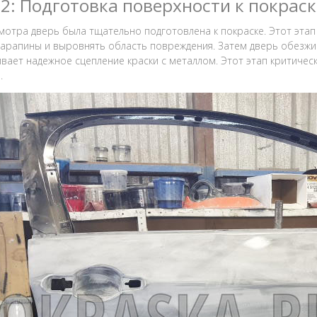
 2: Подготовка поверхности к покраск
мотра дверь была тщательно подготовлена к покраске. Этот этап
царапины и выровнять область повреждения. Затем дверь обезж
вает надежное сцепление краски с металлом. Этот этап критическ
.