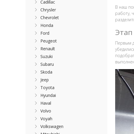
Cadillac
В наш по
Chrysler
работу, 
Chevrolet
разделит
Honda
Этап
Ford
Peugeot
Первым д
Renault
убедилис
подобрат
Suzuki
выполнен
Subaru
Skoda
Jeep
Toyota
Hyundai
Haval
Volvo
Voyah
Volkswagen