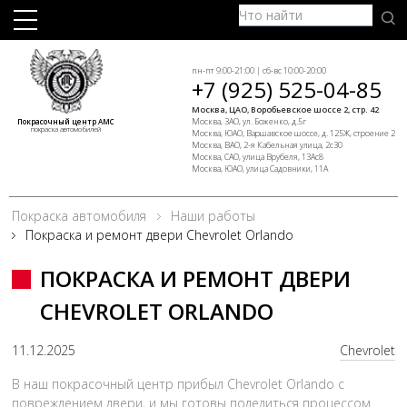
пн-пт 9:00-21:00 | сб-вс 10:00-20:00
+7 (925) 525-04-85
Москва, ЦАО, Воробьевское шоссе 2, стр. 42
Москва, ЗАО, ул. Боженко, д.5г
Покрасочный центр АМС
покраска автомобилей
Москва, ЮАО, Варшавское шоссе, д. 125Ж, строение 2
Москва, ВАО, 2-я Кабельная улица, 2с30
Москва, САО, улица Врубеля, 13Ас8
Москва, ЮАО, улица Садовники, 11А
Покраска автомобиля
Наши работы
Покраска и ремонт двери Chevrolet Orlando
ПОКРАСКА И РЕМОНТ ДВЕРИ
CHEVROLET ORLANDO
11.12.2025
Chevrolet
В наш покрасочный центр прибыл Chevrolet Orlando с
повреждением двери, и мы готовы поделиться процессом