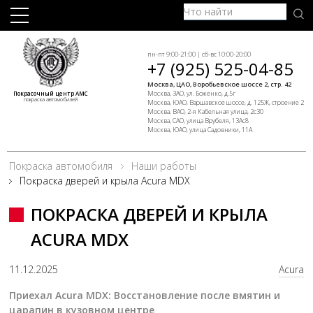
пн-пт 9:00-21:00 | сб-вс 10:00-20:00
+7 (925) 525-04-85
Москва, ЦАО, Воробьевское шоссе 2, стр. 42
Москва, ЗАО, ул. Боженко, д.5г
Покрасочный центр АМС
покраска автомобилей
Москва, ЮАО, Варшавское шоссе, д. 125Ж, строение 2
Москва, ВАО, 2-я Кабельная улица, 2с30
Москва, САО, улица Врубеля, 13Ас8
Москва, ЮАО, улица Садовники, 11А
Покраска автомобиля
Наши работы
Покраска дверей и крыла Acura MDX
ПОКРАСКА ДВЕРЕЙ И КРЫЛА
ACURA MDX
11.12.2025
Acura
Приехал Acura MDX: Восстановление после вмятин и
царапин в кузовном центре