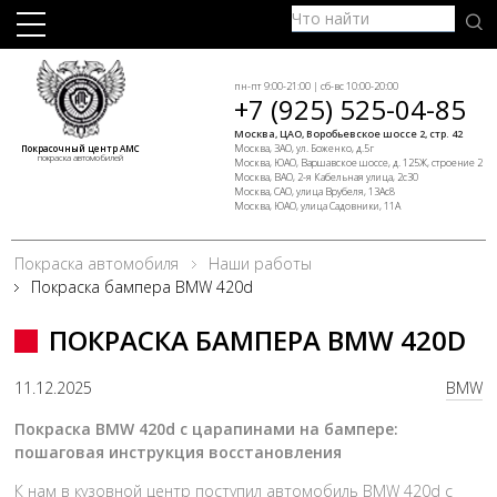
пн-пт 9:00-21:00 | сб-вс 10:00-20:00
+7 (925) 525-04-85
Москва, ЦАО, Воробьевское шоссе 2, стр. 42
Москва, ЗАО, ул. Боженко, д.5г
Покрасочный центр АМС
покраска автомобилей
Москва, ЮАО, Варшавское шоссе, д. 125Ж, строение 2
Москва, ВАО, 2-я Кабельная улица, 2с30
Москва, САО, улица Врубеля, 13Ас8
Москва, ЮАО, улица Садовники, 11А
Покраска автомобиля
Наши работы
Покраска бампера BMW 420d
ПОКРАСКА БАМПЕРА BMW 420D
11.12.2025
BMW
Покраска BMW 420d с царапинами на бампере:
пошаговая инструкция восстановления
К нам в кузовной центр поступил автомобиль BMW 420d с