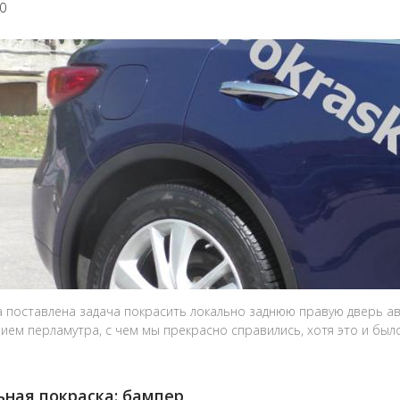
20
 поставлена задача покрасить локально заднюю правую дверь авто
ием перламутра, с чем мы прекрасно справились, хотя это и было
ная покраска: бампер