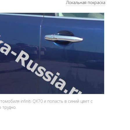
Локальная покраска
мобиля infiniti QX70 и попасть в синий цвет с
 трудно.