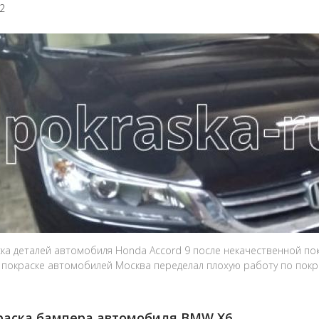
22
ка деталей автомобиля Honda Accord 9 после некачественной пок
 покраске автомобилей Москва переделал плохую работу по покра
раска бампера автомобиля BMW X6