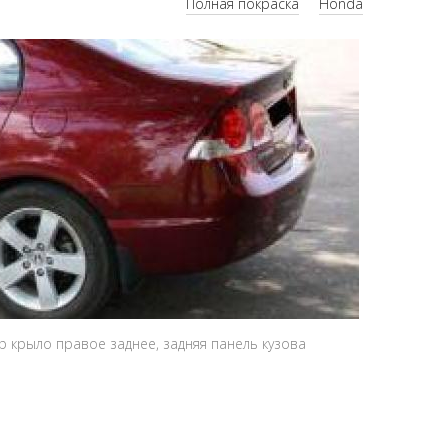
Полная покраска
Honda
р крыло правое заднее, задняя панель кузова