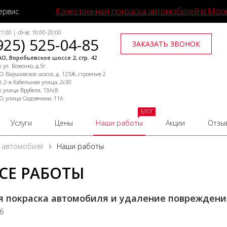
Качественная покраска автомобилей в Мос
ервис
1:00 | сб-вс 10:00-20:00
925) 525-04-85
ЗАКАЗАТЬ ЗВОНОК
О, Воробьевское шоссе 2, стр. 42
 ул. Боженко, д.5г
, Варшавское шоссе, д. 125Ж, строение 2
, 2-я Кабельная улица, 2с30
, улица Врубеля, 13Ас8
О, улица Садовники, 11А
БЛОГ
Услуги
Цены
Наши работы
Акции
Отзы
 автомобиля
Наши работы
СЕ РАБОТЫ
я покраска автомобиля и удаление поврежден
16