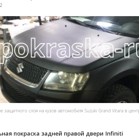
22
е защитного слоя на кузов автомобиля Suzuki Grand Vitara в цен
ная покраска задней правой двери Infiniti