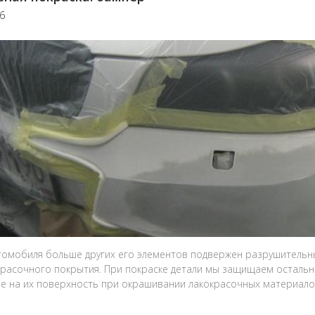
16
томобиля больше других его элементов подвержен разрушительн
красочного покрытия. При покраске детали мы защищаем остальн
е на их поверхность при окрашивании лакокрасочных материало