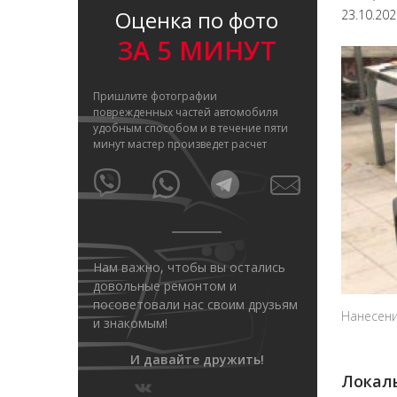
Оценка по фото
23.10.20
ЗА 5 МИНУТ
Пришлите фотографии
поврежденных частей автомобиля
удобным способом и в течение пяти
минут мастер произведет расчет
Нам важно, чтобы вы остались
довольные ремонтом и
посоветовали нас своим друзьям
Нанесени
и знакомым!
И давайте дружить!
Локаль