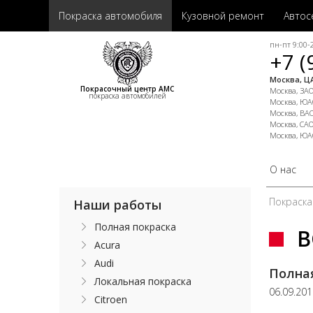
Покраска автомобиля
Кузовной ремонт
Автос
пн-пт 9:00-2
+7 (
Москва, ЦА
Покрасочный центр АМС
Москва, ЗАО,
покраска автомобилей
Москва, ЮАО
Москва, ВАО
Москва, САО
Москва, ЮА
О нас
Покраска
Наши работы
Полная покраска
В
Acura
Audi
Полна
Локальная покраска
06.09.20
Citroen