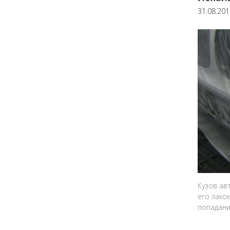
31.08.20
Кузов ав
его лако
попадани