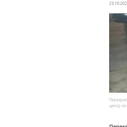
23.10.20
Перекрас
центр по
Перек