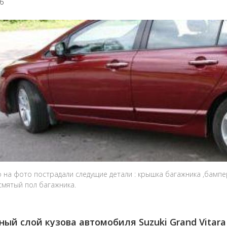
16
о на фото пострадали следущие детали : крышка багажника ,бампе
смятый пол багажника.
ый слой кузова автомобиля Suzuki Grand Vitara