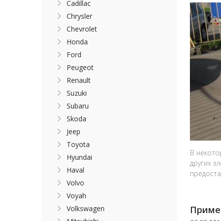
Cadillac
Chrysler
Chevrolet
Honda
Ford
Peugeot
Renault
Suzuki
Subaru
Skoda
Jeep
Toyota
В некото
Hyundai
других э
Haval
предоста
Volvo
Voyah
Volkswagen
Пример