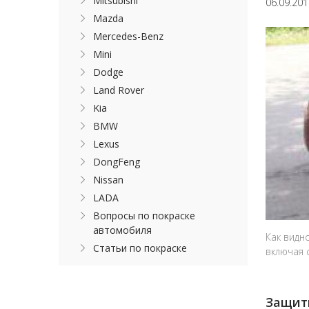
Mitsubishi
06.09.20
Mazda
Mercedes-Benz
Mini
Dodge
Land Rover
Kia
BMW
Lexus
DongFeng
Nissan
LADA
Вопросы по покраске
автомобиля
Как видн
Статьи по покраске
включая 
Защитн