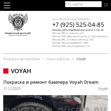
пн-пт 9:00-21:00 | сб-вс 10:00-20:00
+7 (925) 525-04-85
Москва, ЦАО, Воробьевское шоссе 2, стр. 42
Москва, ЗАО, ул. Боженко, д.5г
Покрасочный центр АМС
покраска автомобилей
Москва, ЮАО, Варшавское шоссе, д. 125Ж, строение 2
Москва, ВАО, 2-я Кабельная улица, 2с30
Москва, САО, улица Врубеля, 13Ас8
Москва, ЮАО, улица Садовники, 11А
Покраска автомобиля
Наши работы
Voyah
VOYAH
Покраска и ремонт бампера Voyah Dream
11.12.2025
Voyah