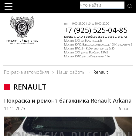
пн-пт 9:00-21:00 | сб-вс 10:00-20:00
+7 (925) 525-04-85
Москва, ЦАО, Воробьевское шоссе 2, стр. 42
Москва, ЗАО, ул. Боженко, д.5г
Покрасочный центр АМС
покраска автомобилей
Москва, ЮАО, Варшавское шоссе, д. 125Ж, строение 2
Москва, ВАО, 2-я Кабельная улица, 2с30
Москва, САО, улица Врубеля, 13Ас8
Москва, ЮАО, улица Садовники, 11А
Покраска автомобиля
Наши работы
Renault
RENAULT
Покраска и ремонт багажника Renault Arkana
11.12.2025
Renault