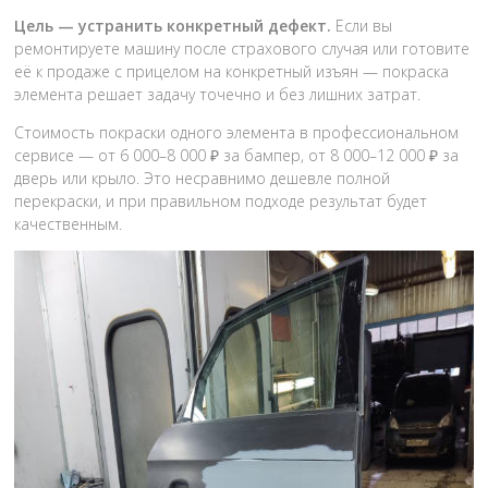
Цель — устранить конкретный дефект.
Если вы
ремонтируете машину после страхового случая или готовите
её к продаже с прицелом на конкретный изъян — покраска
элемента решает задачу точечно и без лишних затрат.
Стоимость покраски одного элемента в профессиональном
сервисе — от 6 000–8 000 ₽ за бампер, от 8 000–12 000 ₽ за
дверь или крыло. Это несравнимо дешевле полной
перекраски, и при правильном подходе результат будет
качественным.