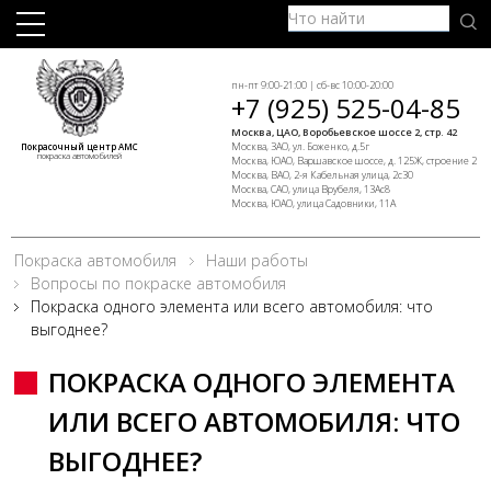
пн-пт 9:00-21:00 | сб-вс 10:00-20:00
+7 (925) 525-04-85
Москва, ЦАО, Воробьевское шоссе 2, стр. 42
Москва, ЗАО, ул. Боженко, д.5г
Покрасочный центр АМС
покраска автомобилей
Москва, ЮАО, Варшавское шоссе, д. 125Ж, строение 2
Москва, ВАО, 2-я Кабельная улица, 2с30
Москва, САО, улица Врубеля, 13Ас8
Москва, ЮАО, улица Садовники, 11А
Покраска автомобиля
Наши работы
Вопросы по покраске автомобиля
Покраска одного элемента или всего автомобиля: что
выгоднее?
ПОКРАСКА ОДНОГО ЭЛЕМЕНТА
ИЛИ ВСЕГО АВТОМОБИЛЯ: ЧТО
ВЫГОДНЕЕ?