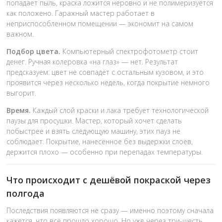
попадает пыль, краска ложится неровно и не полимеризуется
как положено. Гаражный мастер работает в
неприспособленном помещении — экономит на самом
важном.
Подбор цвета.
Компьютерный спектрофотометр стоит
денег. Ручная колеровка «на глаз» — нет. Результат
предсказуем: цвет не совпадёт с остальным кузовом, и это
проявится через несколько недель, когда покрытие немного
выгорит.
Время.
Каждый слой краски и лака требует технологической
паузы для просушки. Мастер, который хочет сделать
побыстрее и взять следующую машину, этих пауз не
соблюдает. Покрытие, нанесённое без выдержки слоёв,
держится плохо — особенно при перепадах температуры.
Что происходит с дешёвой покраской через
полгода
Последствия появляются не сразу — именно поэтому сначала
кажется, что всё прошло хорошо. Но уже через три-шесть