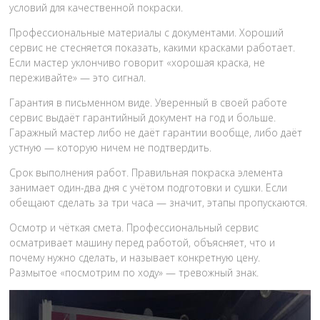
условий для качественной покраски.
Профессиональные материалы с документами. Хороший
сервис не стесняется показать, какими красками работает.
Если мастер уклончиво говорит «хорошая краска, не
переживайте» — это сигнал.
Гарантия в письменном виде. Уверенный в своей работе
сервис выдаёт гарантийный документ на год и больше.
Гаражный мастер либо не даёт гарантии вообще, либо даёт
устную — которую ничем не подтвердить.
Срок выполнения работ. Правильная покраска элемента
занимает один-два дня с учётом подготовки и сушки. Если
обещают сделать за три часа — значит, этапы пропускаются.
Осмотр и чёткая смета. Профессиональный сервис
осматривает машину перед работой, объясняет, что и
почему нужно сделать, и называет конкретную цену.
Размытое «посмотрим по ходу» — тревожный знак.