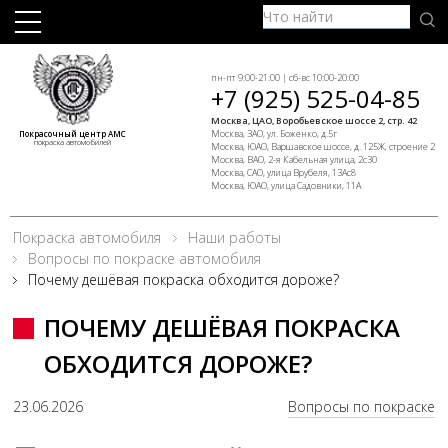
пн-пт 9:00-21:00 | сб-вс 10:00-20:00
+7 (925) 525-04-85
Москва, ЦАО, Воробьевское шоссе 2, стр. 42
Москва, ЗАО, ул. Боженко, д.5г
Покрасочный центр АМС
покраска автомобилей
Москва, ЮАО, Варшавское шоссе, д. 125Ж, строение 2
Москва, ВАО, 2-я Кабельная улица, 2с30
Москва, САО, улица Врубеля, 13Ас8
Москва, ЮАО, улица Садовники, 11А
Покраска автомобиля
Наши работы
Вопросы по покраске автомобиля
Почему дешёвая покраска обходится дороже?
ПОЧЕМУ ДЕШЁВАЯ ПОКРАСКА
ОБХОДИТСЯ ДОРОЖЕ?
23.06.2026
Вопросы по покраске