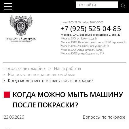
пн-пт 9:00-21:00 | сб-вс 10:00-20:00
+7 (925) 525-04-85
Москва, ЦАО, Воробьевское шоссе 2, стр. 42
Москва, ЗАО, ул. Боженко, д.5г
Покрасочный центр АМС
покраска автомобилей
Москва, ЮАО, Варшавское шоссе, д. 125Ж, строение 2
Москва, ВАО, 2-я Кабельная улица, 2с30
Москва, САО, улица Врубеля, 13Ас8
Москва, ЮАО, улица Садовники, 11А
Покраска автомобиля
Наши работы
Вопросы по покраске автомобиля
Когда можно мыть машину после покраски?
КОГДА МОЖНО МЫТЬ МАШИНУ
ПОСЛЕ ПОКРАСКИ?
23.06.2026
Вопросы по покраске