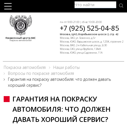
пн-пт 9:00-21:00 | сб-вс 10:00-20:00
+7 (925) 525-04-85
Москва, ЦАО, Воробьевское шоссе 2, стр. 42
Москва, ЗАО, ул. Боженко, д.5г
Покрасочный центр АМС
покраска автомобилей
Москва, ЮАО, Варшавское шоссе, д. 125Ж, строение 2
Москва, ВАО, 2-я Кабельная улица, 2с30
Москва, САО, улица Врубеля, 13Ас8
Москва, ЮАО, улица Садовники, 11А
Покраска автомобиля
Наши работы
Вопросы по покраске автомобиля
Гарантия на покраску автомобиля: что должен давать
хороший сервис?
ГАРАНТИЯ НА ПОКРАСКУ
АВТОМОБИЛЯ: ЧТО ДОЛЖЕН
ДАВАТЬ ХОРОШИЙ СЕРВИС?