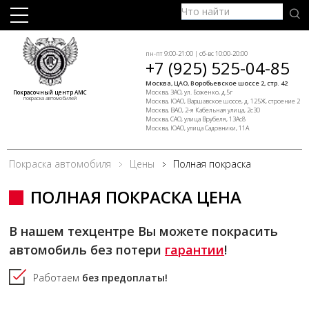
пн-пт 9:00-21:00 | сб-вс 10:00-20:00
+7 (925) 525-04-85
Москва, ЦАО, Воробьевское шоссе 2, стр. 42
Москва, ЗАО, ул. Боженко, д.5г
Покрасочный центр АМС
покраска автомобилей
Москва, ЮАО, Варшавское шоссе, д. 125Ж, строение 2
Москва, ВАО, 2-я Кабельная улица, 2с30
Москва, САО, улица Врубеля, 13Ас8
Москва, ЮАО, улица Садовники, 11А
Покраска автомобиля
Цены
Полная покраска
ПОЛНАЯ ПОКРАСКА ЦЕНА
В нашем техцентре Вы можете покрасить
автомобиль без потери
гарантии
!
Работаем
без предоплаты!