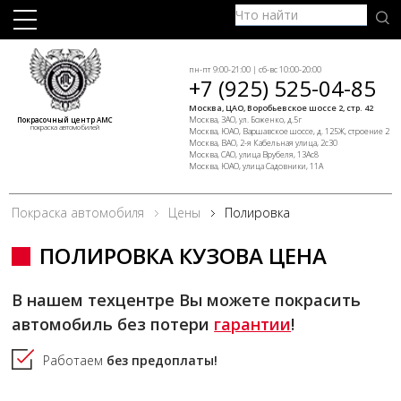
пн-пт 9:00-21:00 | сб-вс 10:00-20:00
+7 (925) 525-04-85
Москва, ЦАО, Воробьевское шоссе 2, стр. 42
Москва, ЗАО, ул. Боженко, д.5г
Покрасочный центр АМС
покраска автомобилей
Москва, ЮАО, Варшавское шоссе, д. 125Ж, строение 2
Москва, ВАО, 2-я Кабельная улица, 2с30
Москва, САО, улица Врубеля, 13Ас8
Москва, ЮАО, улица Садовники, 11А
Покраска автомобиля
Цены
Полировка
ПОЛИРОВКА КУЗОВА ЦЕНА
В нашем техцентре Вы можете покрасить
автомобиль без потери
гарантии
!
Работаем
без предоплаты!