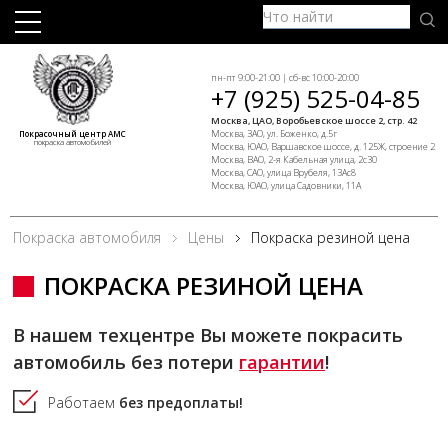
пн-пт 9:00-21:00 | сб-вс 10:00-20:00
+7 (925) 525-04-85
Москва, ЦАО, Воробьевское шоссе 2, стр. 42
Москва, ЗАО, ул. Боженко, д.5г
Покрасочный центр АМС
покраска автомобилей
Москва, ЮАО, Варшавское шоссе, д. 125Ж, строение 2
Москва, ВАО, 2-я Кабельная улица, 2с30
Москва, САО, улица Врубеля, 13Ас8
Москва, ЮАО, улица Садовники, 11А
Покраска автомобиля
Цены
Покраска резиной цена
ПОКРАСКА РЕЗИНОЙ ЦЕНА
В нашем техцентре Вы можете покрасить
автомобиль без потери
гарантии
!
Работаем
без предоплаты!