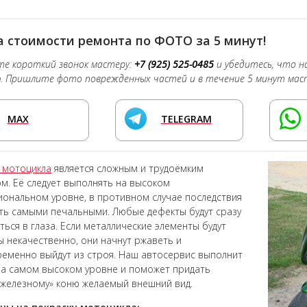
 стоимости ремонта по ФОТО за 5 минут!
е короткий звонок мастеру:
+7 (925) 525-0485
и убедитесь, что 
о
. Пришлите фото поврежденных частей и в течение 5 минут мас
MAX
TELEGRAM
 мотоцикла
является сложным и трудоёмким
м. Её следует выполнять на высоком
ональном уровне, в противном случае последствия
ть самыми печальными. Любые дефекты будут сразу
ться в глаза. Если металлические элементы будут
 некачественно, они начнут ржаветь и
еменно выйдут из строя. Наш автосервис выполнит
а самом высоком уровне и поможет придать
железному» коню желаемый внешний вид.