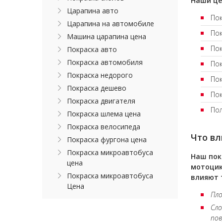
Наши це
Царапина авто
По
Царапина на автомобиле
Пок
Машина царапина цена
Пок
Покраска авто
Покраска автомобиля
Пок
Покраска недорого
Пок
Покраска дешево
Пок
Покраска двигателя
Пол
Покраска шлема цена
Покраска велосипеда
Что вл
Покраска фургона цена
Покраска микроавтобуса
Наш пок
цена
мотоцик
Покраска микроавтобуса
влияют 
Цена
Пл
Сл
пов