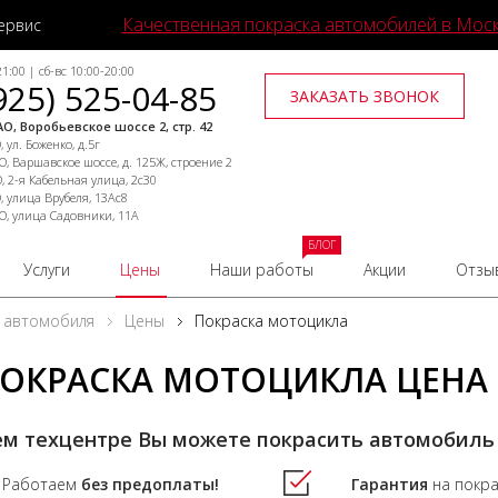
Качественная покраска автомобилей в Мос
ервис
1:00 | сб-вс 10:00-20:00
925) 525-04-85
ЗАКАЗАТЬ ЗВОНОК
О, Воробьевское шоссе 2, стр. 42
 ул. Боженко, д.5г
, Варшавское шоссе, д. 125Ж, строение 2
, 2-я Кабельная улица, 2с30
, улица Врубеля, 13Ас8
О, улица Садовники, 11А
БЛОГ
Услуги
Цены
Наши работы
Акции
Отзы
 автомобиля
Цены
Покраска мотоцикла
ОКРАСКА МОТОЦИКЛА ЦЕНА
ем техцентре Вы можете покрасить автомобиль
Работаем
без предоплаты!
Гарантия
на покр