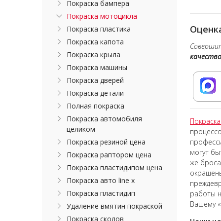
Покраска бампера
Покраска мотоцикла
Оценка
Покраска пластика
Покраска капота
Совершит
Покраска крыла
качеств
Покраска машины
Покраска дверей
Покраска детали
Полная покраска
Покраска автомобиля
Покраска
целиком
процессо
Покраска резиной цена
професси
могут бы
Покраска раптором цена
же броса
Покраска пластидипом цена
окрашены
Покраска авто line x
преждевр
Покраска пластидип
работы н
Вашему «
Удаление вмятин покраской
Покраска сколов