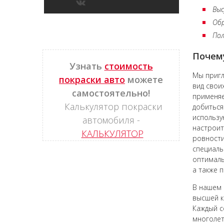
Вы
Об
Пол
Почему
Узнать
стоимость
Мы пригл
покраски авто
можете
вид свои
самостоятельно!
применяе
Калькулятор покраски
добиться
использу
автомобиля -
настроит
КАЛЬКУЛЯТОР
ровности
специаль
оптималь
а также 
В нашем 
высшей к
Каждый с
многолет