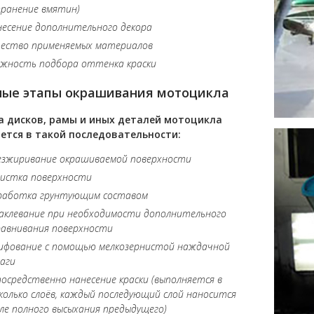
ранение вмятин)
есение дополнительного декора
чество применяемых материалов
ожность подбора оттенка краски
ные этапы окрашивания мотоцикла
а дисков, рамы и иных деталей мотоцикла
ется в такой последовательности:
езжиривание окрашиваемой поверхности
чистка поверхности
работка грунтующим составом
аклевание при необходимости дополнительного
равнивания поверхности
ифование с помощью мелкозернистой наждачной
аги
осредственно нанесение краски (выполняется в
колько слоёв, каждый последующий слой наносится
ле полного высыхания предыдущего)