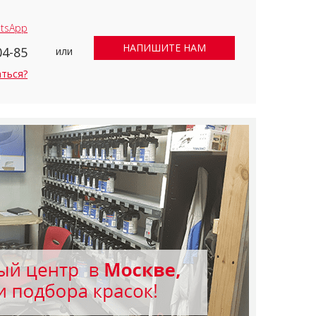
tsApp
НАПИШИТЕ НАМ
04-85
или
аться?