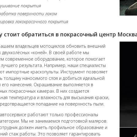
сушивание покрытия
работка поверхности лаком
ировка лакокрасочного покрытия
 стоит обратиться в покрасочный центр Москв
ашаем владельцев мотоциклов обновить внешний
х двухколёсных «коней». В своей работе мы
м современное оборудование, которое помогает
 лучшего результата. Например, наши специалисты
ют импортные краскопульты. Инструмент позволяет
ь толщину наносимого слоя и добиться идеальной
 его нанесения. Окрашивание выполняется в
ных покрасочных камерах. В них создается
ная температура и влажность для высыхания краски,
предотвращается попадание на поверхность пыли.
автосервисе работают только профессионалы
атегории. Мы не занимаемся подготовкой маляров.
отрудник должен иметь профильное образование и
ний стаж работы. Это позволяет гарантировать