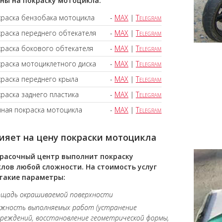
ны на покраску мотоцикла:
краска бензобака мотоцикла
-
MAX
|
Telegram
раска переднего обтекателя
-
MAX
|
Telegram
раска бокового обтекателя
-
MAX
|
Telegram
раска мотоциклетного диска
-
MAX
|
Telegram
раска переднего крыла
-
MAX
|
Telegram
раска заднего пластика
-
MAX
|
Telegram
ная покраска мотоцикла
-
MAX
|
Telegram
ияет на цену покраски мотоцикла
расочный центр выполнит покраску
лов любой сложности. На стоимость услуг
такие параметры:
ощадь окрашиваемой поверхности
ожность выполняемых работ (устранение
реждений, восстановление геометрической формы,