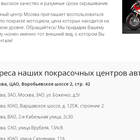
 высокое качество и разумные сроки окрашивания.
ный центр Москва приглашает воспользоваться
 по покраске мотоцикла, цена которых находится на
мом уровне. Обращайтесь! Мы придадим Вашему
у «коню» именно тот внешний вид, о котором Вы
чтали!
реса наших покрасочных центров ав
ва, ЦАО, Воробьевское шоссе 2, стр. 42
ва, ЗАО, Москва, ЗАО, ул. Боженко, д.5г
ва, ЮАО, Варшавское шоссе, д. 125Ж, строение 2
ва, ВАО, 2-я Кабельная улица, 2с30
ва, САО, улица Врубеля, 13Ас8
ва, ЮАО, улица Садовники, 11А