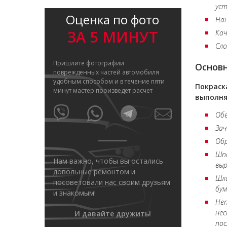
уст
Оценка по фото
Нан
ЗА 5 МИНУТ
Ка
Сл
Пришлите фотографии
Основ
поврежденных частей автомобиля
удобным способом и в течение пяти
Покраск
минут мастер произведет расчет
выполня
Об
За
Об
Шп
Нам важно, чтобы вы остались
вы
довольные ремонтом и
Шл
посоветовали нас своим друзьям
бум
и знакомым!
Неп
нес
И давайте дружить!
пос