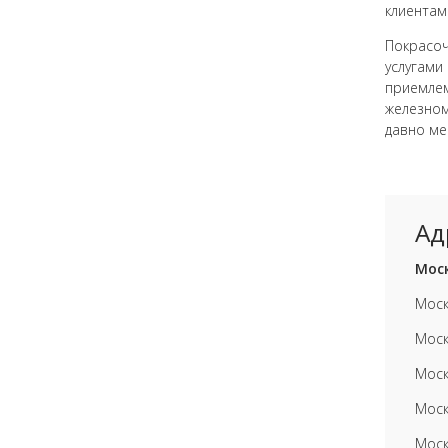
клиентам
Покрасоч
услугами
приемле
железном
давно ме
Ад
Моск
Моск
Моск
Моск
Моск
Моск