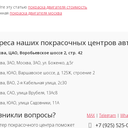
те эту статью
покраска двигателя стоимость
енная
покраска двигателя москва
реса наших покрасочных центров ав
ва, ЦАО, Воробьевское шоссе 2, стр. 42
ва, ЗАО, Москва, ЗАО, ул. Боженко, д.5г
ва, ЮАО, Варшавское шоссе, д. 125Ж, строение 2
ва, ВАО, 2-я Кабельная улица, 2с30
ва, САО, улица Врубеля, 13Ас8
ва, ЮАО, улица Садовники, 11А
зникли вопросы?
MAX
|
Telegram
|
Wha
тер покрасочного центра поможет
+7 (925) 525-