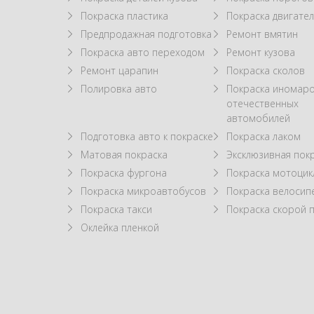
Покраска пластика
Покраска двигател
Предпродажная подготовка
Ремонт вмятин
Покраска авто переходом
Ремонт кузова
Ремонт царапин
Покраска сколов
Полировка авто
Покраска иномаро
отечественных
автомобилей
Подготовка авто к покраске
Покраска лаком
Матовая покраска
Эксклюзивная пок
Покраска фургона
Покраска мотоцик
Покраска микроавтобусов
Покраска велосип
Покраска такси
Покраска скорой
Оклейка пленкой