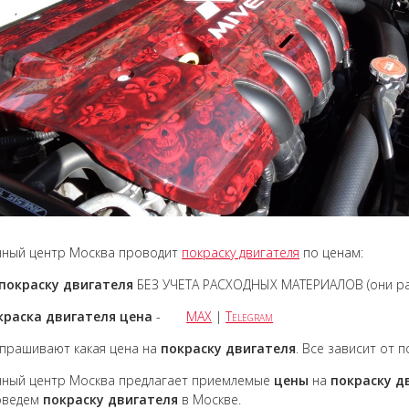
чный центр Москва проводит
покраску двигателя
по ценам:
покраску
двигателя
БЕЗ УЧЕТА РАСХОДНЫХ МАТЕРИАЛОВ (они рас
краска двигателя цена
-
MAX
|
Telegram
прашивают какая цена на
покраску двигателя
. Все зависит от 
чный центр Москва предлагает приемлемые
цены
на
покраску
д
оведем
покраску
двигателя
в Москве.