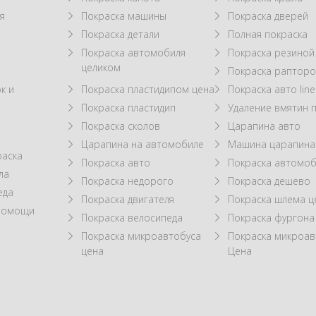
я
Покраска машины
Покраска дверей
Покраска детали
Полная покраска
Покраска автомобиля
Покраска резиной
целиком
Покраска рапторо
к и
Покраска пластидипом цена
Покраска авто line
Покраска пластидип
Удаление вмятин 
Покраска сколов
Царапина авто
Царапина на автомобиле
Машина царапина
раска
Покраска авто
Покраска автомоб
ла
Покраска недорого
Покраска дешево
еда
Покраска двигателя
Покраска шлема ц
 помощи
Покраска велосипеда
Покраска фургона
Покраска микроавтобуса
Покраска микроав
цена
Цена