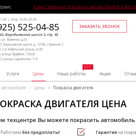
Качественная покраска автомобилей в Мос
ервис
1:00 | сб-вс 10:00-20:00
925) 525-04-85
ЗАКАЗАТЬ ЗВОНОК
О, Воробьевское шоссе 2, стр. 42
 ул. Боженко, д.5г
, Варшавское шоссе, д. 125Ж, строение 2
, 2-я Кабельная улица, 2с30
, улица Врубеля, 13Ас8
О, улица Садовники, 11А
БЛОГ
Услуги
Цены
Наши работы
Акции
Отзы
 автомобиля
Цены
Покраска двигателя
ОКРАСКА ДВИГАТЕЛЯ ЦЕНА
ем техцентре Вы можете покрасить автомобиль
Работаем
без предоплаты!
Гарантия
на покр