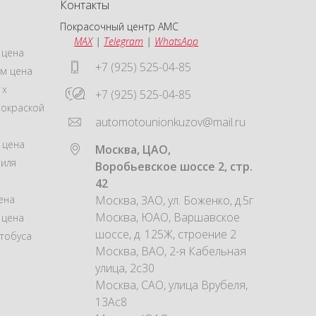
Контакты
Покрасочный центр АМС
MAX
|
Telegram
|
WhatsApp
 цена
+7 (925) 525-04-85
м цена
 x
+7 (925) 525-04-85
покраской
automotounionkuzov@mail.ru
 цена
Москва, ЦАО,
иля
Воробьевское шоссе 2, стр.
42
ена
Москва, ЗАО, ул. Боженко, д.5г
Москва, ЮАО, Варшавское
 цена
шоссе, д. 125Ж, строение 2
тобуса
Москва, ВАО, 2-я Кабельная
улица, 2с30
Москва, САО, улица Врубеля,
13Ас8