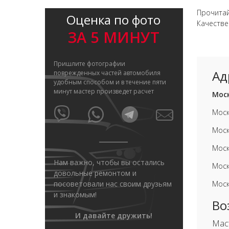
Прочитай
Оценка по фото
Качеств
ЗА 5 МИНУТ
Пришлите фотографии
Ад
поврежденных частей автомобиля
удобным способом и в течение пяти
минут мастер произведет расчет
Моск
Моск
Моск
Моск
Нам важно, чтобы вы остались
Моск
довольные ремонтом и
посоветовали нас своим друзьям
Моск
и знакомым!
Во
И давайте дружить!
Мас