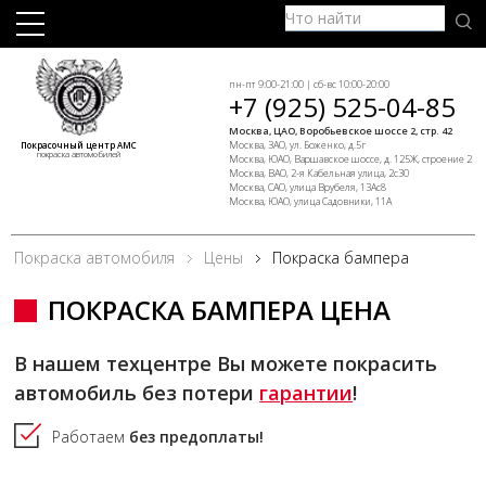
пн-пт 9:00-21:00 | сб-вс 10:00-20:00
+7 (925) 525-04-85
Москва, ЦАО, Воробьевское шоссе 2, стр. 42
Москва, ЗАО, ул. Боженко, д.5г
Покрасочный центр АМС
покраска автомобилей
Москва, ЮАО, Варшавское шоссе, д. 125Ж, строение 2
Москва, ВАО, 2-я Кабельная улица, 2с30
Москва, САО, улица Врубеля, 13Ас8
Москва, ЮАО, улица Садовники, 11А
Покраска автомобиля
Цены
Покраска бампера
ПОКРАСКА БАМПЕРА ЦЕНА
В нашем техцентре Вы можете покрасить
автомобиль без потери
гарантии
!
Работаем
без предоплаты!