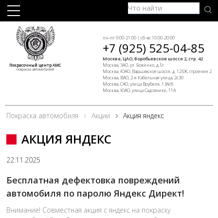
пн-пт 9:00-21:00 | сб-вс 10:00-20:00
+7 (925) 525-04-85
Москва, ЦАО, Воробьевское шоссе 2, стр. 42
Москва, ЗАО, ул. Боженко, д.5г
Покрасочный центр АМС
покраска автомобилей
Москва, ЮАО, Варшавское шоссе, д. 125Ж, строение 2
Москва, ВАО, 2-я Кабельная улица, 2с30
Москва, САО, улица Врубеля, 13Ас8
Москва, ЮАО, улица Садовники, 11А
Покраска автомобиля
Акции
Акция яндекс
АКЦИЯ ЯНДЕКС
22.11.2025
Бесплатная дефектовка повреждений
автомобиля по паролю Яндекс Директ!
Внимание! Совместная акция с яндекс на покраску