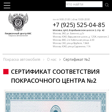
пн-пт 9:00-21:00 | сб-вс 10:00-20:00
+7 (925) 525-04-85
Москва, ЦАО, Воробьевское шоссе 2, стр. 42
Москва, ЗАО, ул. Боженко, д.5г
Покрасочный центр АМС
покраска автомобилей
Москва, ЮАО, Варшавское шоссе, д. 125Ж, строение 2
Москва, ВАО, 2-я Кабельная улица, 2с30
Москва, САО, улица Врубеля, 13Ас8
Москва, ЮАО, улица Садовники, 11А
Покраска автомобиля
О нас
Сертификат №2
СЕРТИФИКАТ СООТВЕТСТВИЯ
ПОКРАСОЧНОГО ЦЕНТРА №2